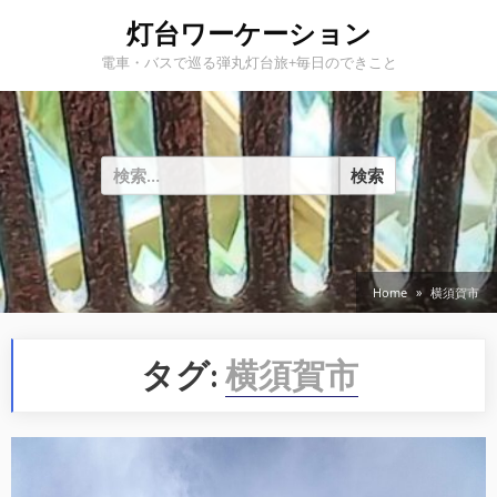
Skip
灯台ワーケーション
to
電車・バスで巡る弾丸灯台旅+毎日のできこと
content
検
索:
Home
横須賀市
タグ:
横須賀市