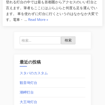
登れる灯台の中では最も首都圏からアクセスのいい灯台と
言えます。筆者もここにはぷらぷらと何度も足を運んでい
ます。 車を使わずに灯台に行くというのはなかなか大変で
“観
す。電車・ …
Read More
»
音
埼
灯
検
台”
索:
最近の投稿
スタバのカスタム
観音埼灯台
潮岬灯台
大王埼灯台