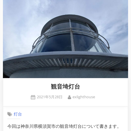
観音埼灯台
Posted
By
2021年5月28日
exlighthouse
on
灯台
今回は神奈川県横須賀市の観音埼灯台について書きます。