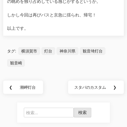
の眺めを独り占めしている感じがするというか。
しかし今回は再びバスと京急に揺られ、帰宅！
以上です。
タグ:
横須賀市
灯台
神奈川県
観音埼灯台
観音崎
投
❮
潮岬灯台
スタバのカスタム
❯
Previous
Next
稿
Post:
Post:
ナ
検
ビ
索: