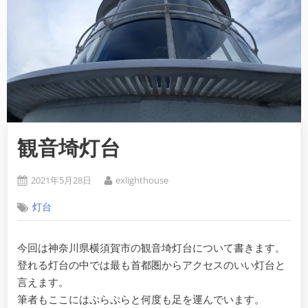
観音埼灯台
Posted
By
2021年5月28日
exlighthouse
on
灯台
今回は神奈川県横須賀市の観音埼灯台について書きます。
登れる灯台の中では最も首都圏からアクセスのいい灯台と
言えます。
筆者もここにはぷらぷらと何度も足を運んでいます。