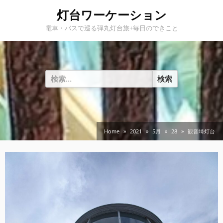
Skip
灯台ワーケーション
to
電車・バスで巡る弾丸灯台旅+毎日のできこと
content
検
索:
Home
2021
5月
28
観音埼灯台