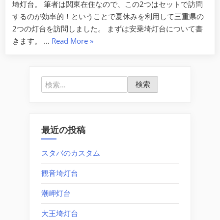
埼灯台。 筆者は関東在住なので、この2つはセットで訪問
するのが効率的！ということで夏休みを利用して三重県の
2つの灯台を訪問しました。 まずは安乗埼灯台について書
“安
きます。 …
Read More
»
乗
埼
灯
検
台”
索:
最近の投稿
スタバのカスタム
観音埼灯台
潮岬灯台
大王埼灯台