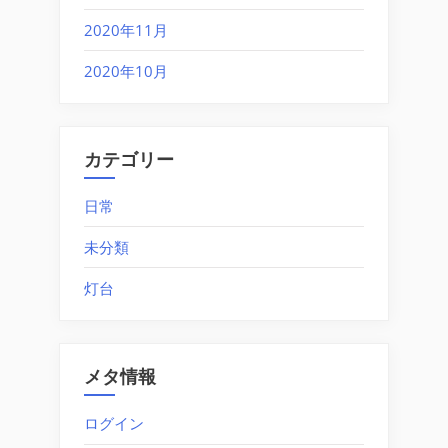
2020年11月
2020年10月
カテゴリー
日常
未分類
灯台
メタ情報
ログイン